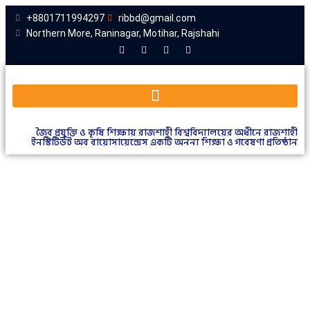
+8801711994297
ribbd@gmail.com
Northern More, Raninagar, Motihar, Rajshahi
জৈব প্রযুক্তি ও কৃষি শিক্ষায় রাজশাহী বিশ্ববিদ্যালয়ের অধীনে রাজশাহী
ইনস্টিটিউট অব বায়োসায়েন্সেস একটি অনন্য শিক্ষা ও গবেষণা প্রতিষ্ঠান